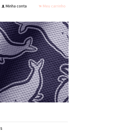
Minha conta
Meu carrinho
f
.
s