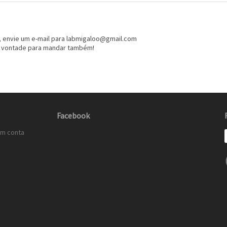
r, envie um e-mail para labmigaloo@gmail.com
e à vontade para mandar também!
Facebook
em conta