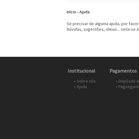
Início
›
Ajuda
Se precisar de alguma ajuda, por favo
Dúvidas, sugestões, ideias... sinta-s
Institucional
Pagamentos
»
Sobre nós
» Depósito 
»
Ajuda
»
Pagseguro