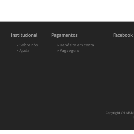
Institucional
Pagamentos
Facebook
»
Sobre nós
» Depósito em conta
»
Ajuda
»
Pagseguro
Copyright © LAB.Mi
T