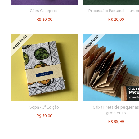
Cães Callejeros
Procissão: Pantanal - surub
R$
20,00
R$
20,00
Sopa - 1ª Edição
Caixa Preta de pequena
grosserias
R$
50,00
R$
99,99