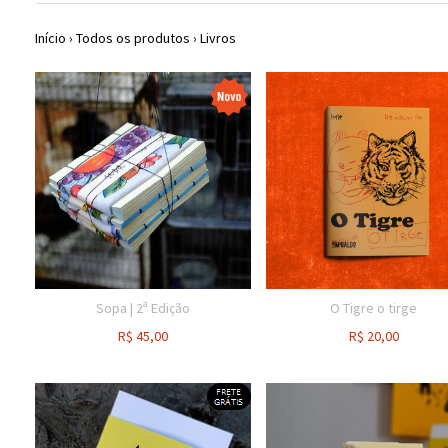
Início
›
Todos os produtos
›
Livros
Sopa | 2ª Edição
O Tigre o tirge
R$
45,00
R$
20,00