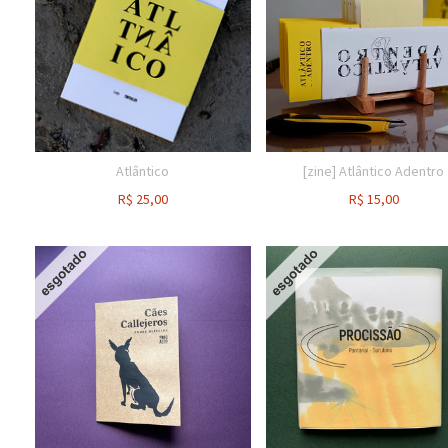
Atlântico
[zine] Atlântico Adentro
R$
25,00
R$
15,00