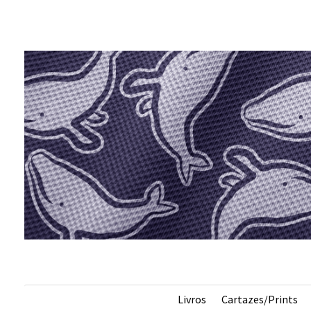
s
Livros
Cartazes/Prints