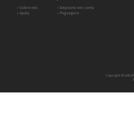
»
Sobre nós
» Depósito em conta
»
Ajuda
»
Pagseguro
Copyright © LAB.Mi
T