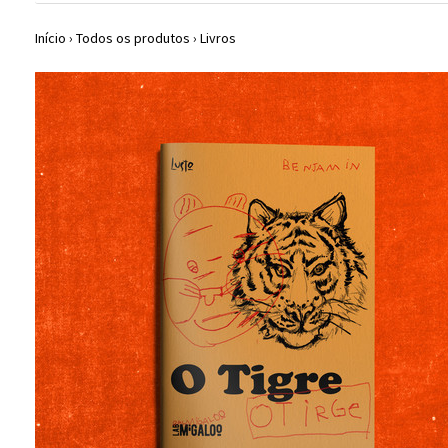
Início
›
Todos os produtos
›
Livros