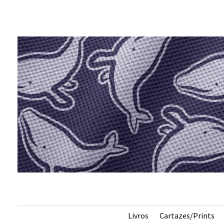
s
Livros
Cartazes/Prints