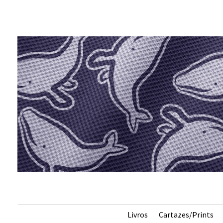
s
Livros
Cartazes/Prints