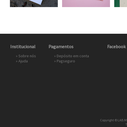
Institucional
Pagamentos
Facebook
»
Sobre nós
» Depósito em conta
»
Ajuda
»
Pagseguro
Copyright © LAB.Mi
T