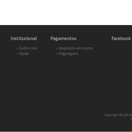
Institucional
Pagamentos
Facebook
»
Sobre nós
» Depósito em conta
»
Ajuda
»
Pagseguro
Copyright © LAB.Mi
T