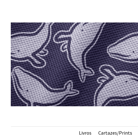
s
Livros
Cartazes/Prints