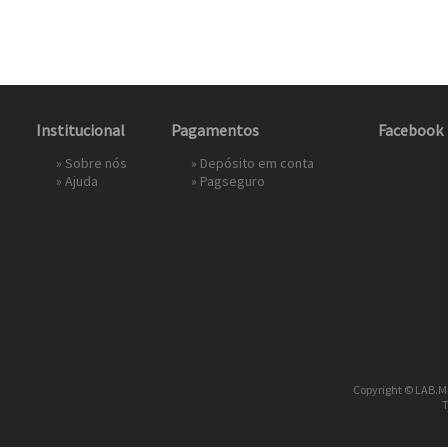
Institucional
Pagamentos
Facebook
»
Sobre nós
» Depósito em conta
»
Ajuda
»
Pagseguro
Copyright © LAB.Mi
T