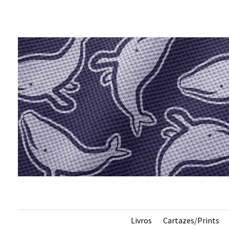
s
Livros
Cartazes/Prints