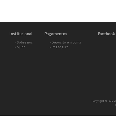
Institucional
Pagamentos
Facebook
»
Sobre nós
» Depósito em conta
»
Ajuda
»
Pagseguro
Copyright © LAB.Mi
T