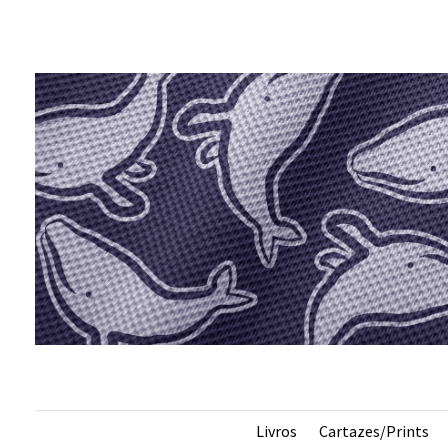
s
Livros
Cartazes/Prints