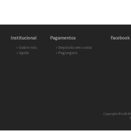
Institucional
Pagamentos
Facebook
»
Sobre nós
» Depósito em conta
»
Ajuda
»
Pagseguro
Copyright © LAB.Mi
T