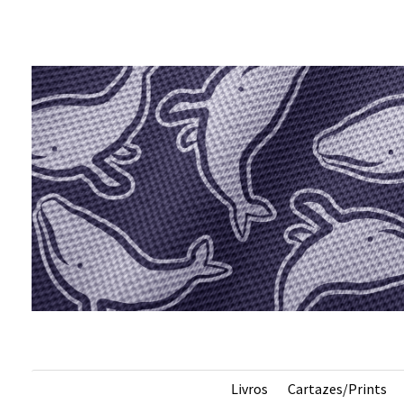
s
Livros
Cartazes/Prints